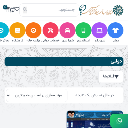
فتن
0
ه
حتوا
دولتی
شهرداری
استانداری
شورا شهر
خدمات دولتی
وزارت خانه
فروشگاه
دفاتر خ
فیلترها
دولتی
فیلترهای فعال
فیلترها
امتیاز 5 از 5
در حال نمایش یک نتیجه
جستجو
جستجو
برای:
17٪
جستجو