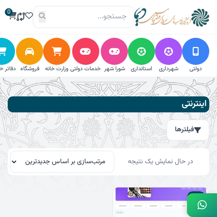
فتن
0
ه
حتوا
دولتی
شهرداری
استانداری
شورا شهر
خدمات دولتی
وزارت خانه
فروشگاه
دفاتر خ
فیلترها
اینترنتی
جستجو
فیلترها
جستجو
برای:
جستجو
در حال نمایش یک نتیجه
دسته‌بندی
29٪
استانداری