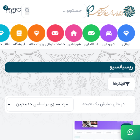
فتن
0
ه
حتوا
دولتی
شهرداری
استانداری
شورا شهر
خدمات دولتی
وزارت خانه
فروشگاه
دفاتر خ
فیلترها
ریسپانسیو
جستجو
فیلترها
جستجو
برای:
جستجو
در حال نمایش یک نتیجه
دسته‌بندی
29٪
استانداری