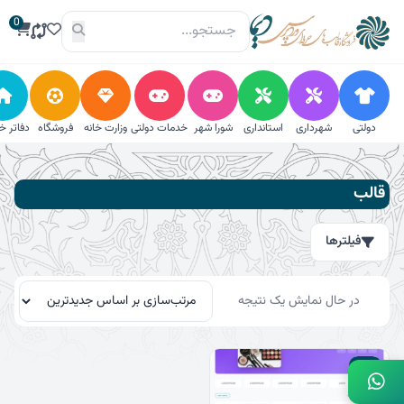
فتن
0
ه
حتوا
دولتی
شهرداری
استانداری
شورا شهر
خدمات دولتی
وزارت خانه
فروشگاه
دفاتر خ
فیلترها
قالب
جستجو
فیلترها
جستجو
برای:
جستجو
در حال نمایش یک نتیجه
دسته‌بندی
29٪
استانداری