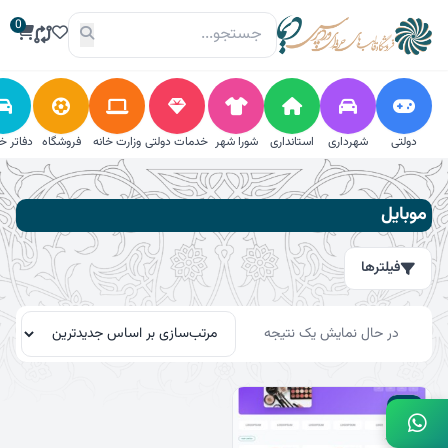
فتن
0
ه
حتوا
دولتی
شهرداری
استانداری
شورا شهر
خدمات دولتی
وزارت خانه
فروشگاه
دفاتر خ
فیلترها
موبایل
جستجو
فیلترها
جستجو
برای:
جستجو
در حال نمایش یک نتیجه
دسته‌بندی
29٪
استانداری