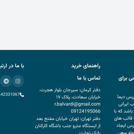
راهنمای خرید
با ما در ارت
ی برای
تماس با ما
دفتر کرمان: سیرجان بلوار هجرت،
442331067
رس دیما
خیابان سعادت، پلاک ۱۷
 ایرانی
r.balvardi@gmail.com
باشد که با
09124195066
قالب های
دفتر تهران: تهران خیابان مفتح بعد
پرس ایجاد
از ایستگاه مترو جنب باشگاه کارکنان
وژه سعی
بانک تجارت