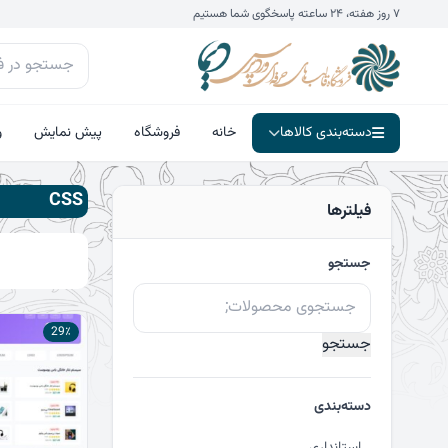
فتن
۷ روز هفته، ۲۴ ساعته پاسخگوی شما هستیم
ه
حتوا
دسته‌بندی کالاها
خانه
فروشگاه
پیش نمایش
و
CSS
فیلترها
جستجو
جستجو
برای:
29٪
جستجو
دسته‌بندی
استانداری