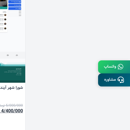
واتساپ
مشاوره
شورا شهر آیند
5/000/000
توما
قیمت
4/400/000
اصلی
00