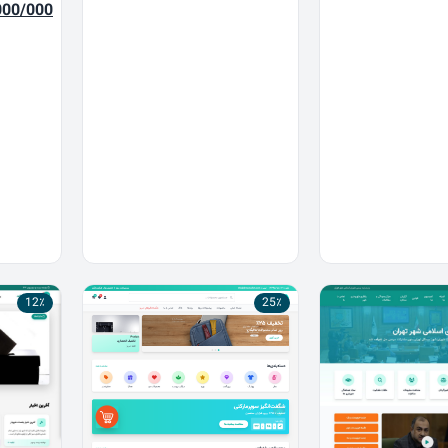
بود.
است.
قیمت
000/000
اصلی
بود.
12٪
25٪