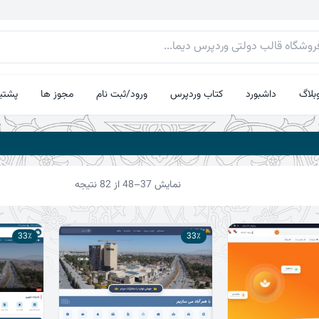
بلاگ
داشبورد
کتاب وردپرس
ورود/ثبت نام
مجوز ها
پشتیب
مرتب‌سازی
نمایش 37–48 از 82 نتیجه
بر
اساس
جدیدترین
33٪
33٪