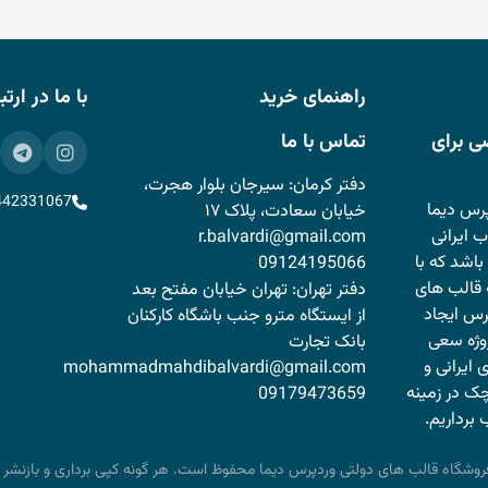
راهنمای خرید
با ما در ارت
ی برای
تماس با ما
دفتر کرمان: سیرجان بلوار هجرت،
442331067
رس دیما
خیابان سعادت، پلاک ۱۷
 ایرانی
r.balvardi@gmail.com
باشد که با
09124195066
قالب های
دفتر تهران: تهران خیابان مفتح بعد
پرس ایجاد
از ایستگاه مترو جنب باشگاه کارکنان
وژه سعی
بانک تجارت
 ایرانی و
mohammadmahdibalvardi@gmail.com
ک در زمینه
09179473659
برداریم.
روشگاه قالب های دولتی وردپرس دیما محفوظ است. هر گونه کپی برداری و بازنشر پیگ