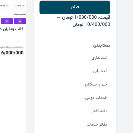
حداقل
حداکثر
فیلتر
قیمت
قیمت
قیمت:
1/000/000 تومان
—
10/400/000 تومان
قالب زعفران د
دسته‌بندی
10/000/000
تو
قیمت
6/000/000
استانداری
اصلی
انتخاباتی
بود.
خبر و خبرگزاری
خدمات دولتی
دانشگاهی
دفاتر خدمات