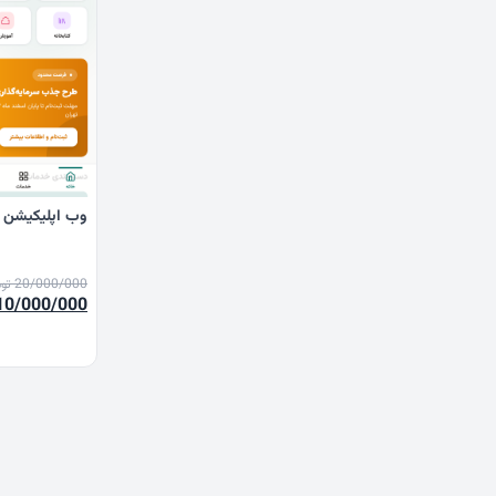
وب اپلیکیشن ش
20/000/000
تو
قیمت
10/000/000
اصلی
بود.