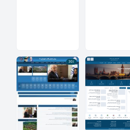
5/000/000 تومان
4/400/000 تومان
بود.
است.
است.
30٪