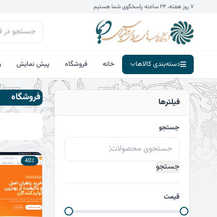
فتن
۷ روز هفته، ۲۴ ساعته پاسخگوی شما هستیم
ه
حتوا
دسته‌بندی کالاها
خانه
فروشگاه
پیش نمایش
و
فروشگاه
فیلترها
جستجو
جستجو
برای:
40٪
جستجو
قیمت