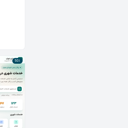
بود.
50٪