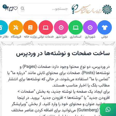
فتن
0
ه
حتوا
دولتی
شهرداری
استانداری
شورا شهر
خدمات دولتی
وزارت خانه
فروشگاه
دفاتر خ
ساخت صفحات و نوشته‌ها در وردپرس
در وردپرس، دو نوع محتوا وجود دارد: صفحات (Pages) و
نوشته‌ها (Posts). صفحات برای محتوای ثابتی مانند “درباره ما” یا
“تماس با ما” استفاده می‌شوند، در حالی که نوشته‌ها برای انتشار
مطالب بلگ یا اخبار مناسب هستند.
برای ایجاد یک صفحه یا نوشته جدید، به بخش “صفحات >
افزودن جدید” یا “نوشته‌ها > افزودن جدید” بروید. در اینجا
می‌توانید عنوان و محتوای خود را وارد کنید. از بخش “ویرایشگر
بلوکی” (Gutenberg) می‌توانید برای اضافه کردن عناصر مختلف