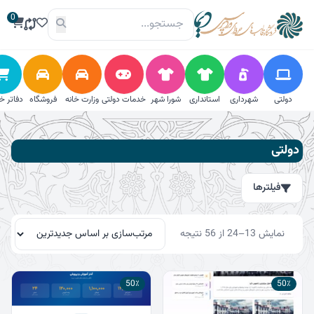
فتن
0
ه
حتوا
دولتی
شهرداری
استانداری
شورا شهر
خدمات دولتی
وزارت خانه
فروشگاه
دفاتر خ
فیلترها
دولتی
جستجو
فیلترها
جستجو
برای:
مرتب‌سازی
جستجو
نمایش 13–24 از 56 نتیجه
بر
اساس
جدیدترین
قیمت
50٪
50٪
حداقل
حداکثر