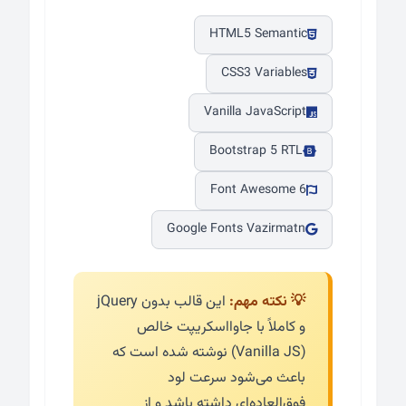
HTML5 Semantic
CSS3 Variables
Vanilla JavaScript
Bootstrap 5 RTL
Font Awesome 6
Google Fonts Vazirmatn
💡 نکته مهم:
این قالب بدون jQuery
و کاملاً با جاوااسکریپت خالص
(Vanilla JS) نوشته شده است که
باعث می‌شود سرعت لود
فوق‌العاده‌ای داشته باشد و از