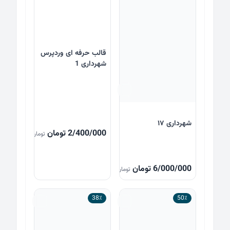
قالب حرفه ای وردپرس
شهرداری 1
شهرداری ۱۷
2/400/000
تومان
تومان
6/000/000
تومان
تومان
38٪
50٪