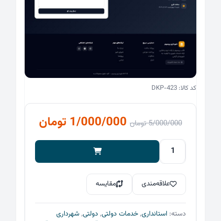
کد کالا: DKP-423
قیمت
قیمت
1/000/000
تومان
5/000/000
تومان
اصلی
فعلی
5/000/000 تومان
قالب
شهرداری
بود.
است.
اقتصادی
علاقه‌مندی
مقایسه
8
عدد
دسته:
استانداری
,
خدمات دولتی
,
دولتی
,
شهرداری