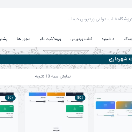
بلاگ
داشبورد
کتاب وردپرس
ورود/ثبت نام
مجوز ها
پشتیب
 شهرداری
مرتب‌سازی
نمایش همه 10 نتیجه
بر
اساس
جدیدترین
80٪
80٪