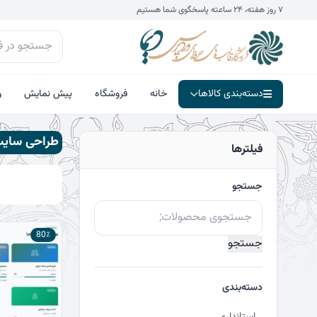
فتن
۷ روز هفته، ۲۴ ساعته پاسخگوی شما هستیم
ه
حتوا
دسته‌بندی کالاها
خانه
فروشگاه
پیش نمایش
و
طراحی سایت
فیلترها
جستجو
جستجو
برای:
80٪
جستجو
دسته‌بندی
استانداری