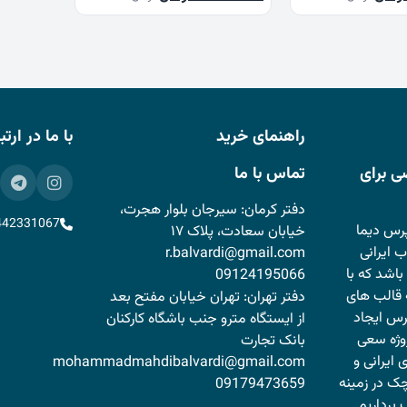
فعلی
اصلی
فعلی
5/000/0 تومان
1/000/000 تومان
5/000/000 تومان
1/000/000 تومان
است.
بود.
است.
راهنمای خرید
با ما در ارت
ی برای
تماس با ما
دفتر کرمان: سیرجان بلوار هجرت،
442331067
رس دیما
خیابان سعادت، پلاک ۱۷
 ایرانی
r.balvardi@gmail.com
باشد که با
09124195066
قالب های
دفتر تهران: تهران خیابان مفتح بعد
پرس ایجاد
از ایستگاه مترو جنب باشگاه کارکنان
وژه سعی
بانک تجارت
 ایرانی و
mohammadmahdibalvardi@gmail.com
ک در زمینه
09179473659
برداریم.