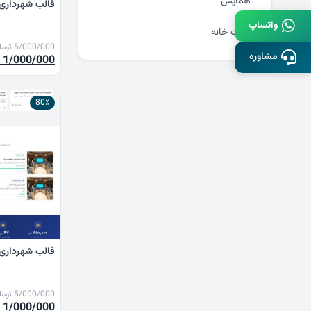
همایش
قالب شهرداری 
واتساپ
وزارت خانه
5/000/000
توما
مشاوره
قیمت
1/000/000
اصلی
00
80٪
بود.
قالب شهرداری 
5/000/000
توما
قیمت
1/000/000