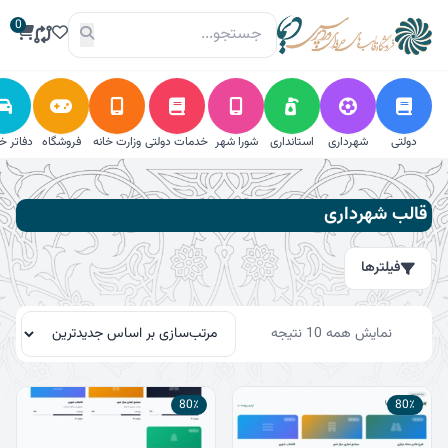
فتن
0
ه
حتوا
دولتی
شهرداری
استانداری
شورا شهر
خدمات دولتی
وزارت خانه
فروشگاه
دفاتر خ
فیلترها
قالب شهرداری
جستجو
فیلترها
جستجو
برای:
مرتب‌سازی
جستجو
نمایش همه 10 نتیجه
بر
اساس
جدیدترین
دسته‌بندی
80٪
80٪
استانداری