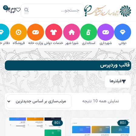
فتن
0
ه
حتوا
دولتی
شهرداری
استانداری
شورا شهر
خدمات دولتی
وزارت خانه
فروشگاه
دفاتر خ
فیلترها
قالب وردپرس
جستجو
فیلترها
جستجو
برای:
مرتب‌سازی
جستجو
نمایش همه 10 نتیجه
بر
اساس
جدیدترین
دسته‌بندی
80٪
80٪
استانداری