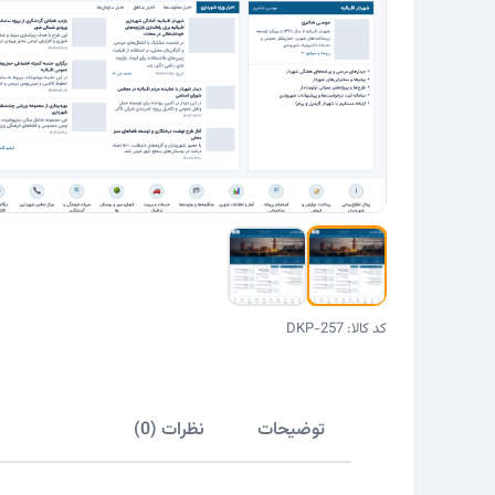
کد کالا: DKP-257
توضیحات
نظرات (0)