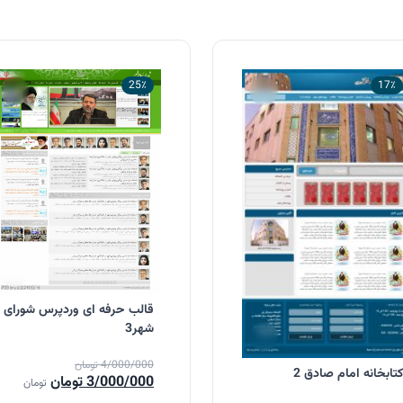
25٪
17٪
قالب حرفه ای وردپرس شورای
شهر3
4/000/000
تومان
کتابخانه امام صادق 2
قیمت
قیمت
3/000/000
تومان
تومان