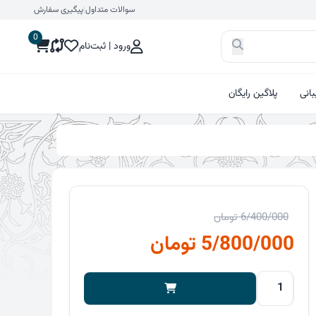
سوالات متداول
|
پیگیری سفارش
0
ورود | ثبت‌نام
انی
پلاگین رایگان
6/400/000
تومان
قیمت
قیمت
5/800/000
تومان
اصلی
فعلی
شهرداری
6/400/000 تومان
5/800/000 تومان
۲۱