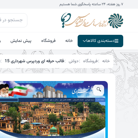
فتن
۷ روز هفته، ۲۴ ساعته پاسخگوی شما هستیم
تخفیف!
ه
حتوا
دسته‌بندی کالاها
خانه
فروشگاه
پیش نمایش
و
خانه
فروشگاه
دولتی
قالب حرفه ای وردپرس شهرداری 15
🔍