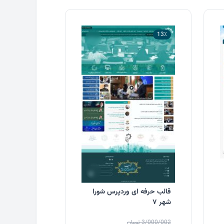
13٪
قالب حرفه ای وردپرس شورا
شهر ۷
3/000/002
تومان