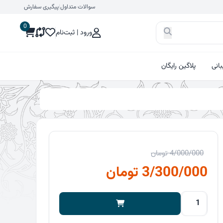
سوالات متداول
|
پیگیری سفارش
0
ورود | ثبت‌نام
انی
پلاگین رایگان
4/000/000
تومان
قیمت
قیمت
3/300/000
تومان
اصلی
فعلی
قالب
4/000/000 تومان
3/300/000 تومان
حرفه