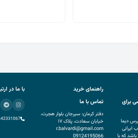
4/000/000 تومان
بود.
است.
راهنمای خرید
با ما در ارت
ی برای
تماس با ما
دفتر کرمان: سیرجان بلوار هجرت،
442331067
رس دیما
خیابان سعادت، پلاک ۱۷
 ایرانی
r.balvardi@gmail.com
باشد که با
09124195066