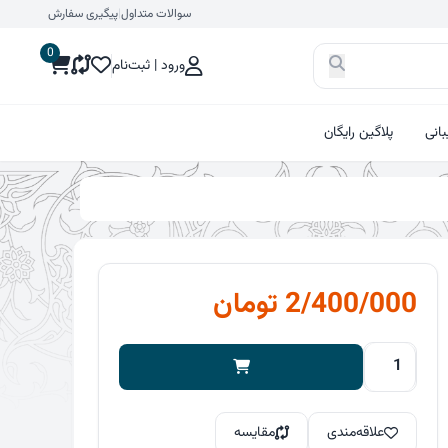
سوالات متداول
|
پیگیری سفارش
0
ورود | ثبت‌نام
انی
پلاگین رایگان
2/400/000
تومان
قالب
حرفه
ای
علاقه‌مندی
مقایسه