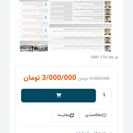
کد کالا: DKP-174
قیمت
قیمت
3/000/000
تومان
4/000/000
تومان
اصلی
فعلی
4/000/000 تومان
قالب
حرفه
بود.
است.
ای
علاقه‌مندی
مقایسه
وردپرس
شورای