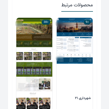
محصولات مرتبط
38٪
9٪
شهرداری ۲۱