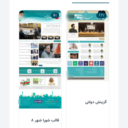
8٪
17٪
گزینش دولتی
قالب شورا شهر ۸