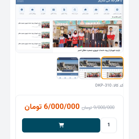
کد کالا: DKP-310
قیمت
قیمت
6/000/000
تومان
9/000/000
تومان
اصلی
فعلی
9/000/000 تومان
قالب
شهرداری