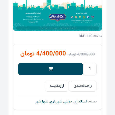
کد کالا: DKP-140
قیمت
قیمت
4/400/000
تومان
4/800/000
تومان
اصلی
فعلی
4/800/000 تومان
قالب
شورا
بود.
است.
شهر
علاقه‌مندی
مقایسه
۸
عدد
دسته:
استانداری
,
دولتی
,
شهرداری
,
شورا شهر